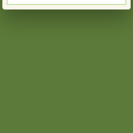
Wil je ook aan de slag met een
dorpsvisie die stimuleert om
echt aan de slag te gaan?
Neem contact op met Stimulander Inez Satter
06 82 09 01 95
Meer nieuws