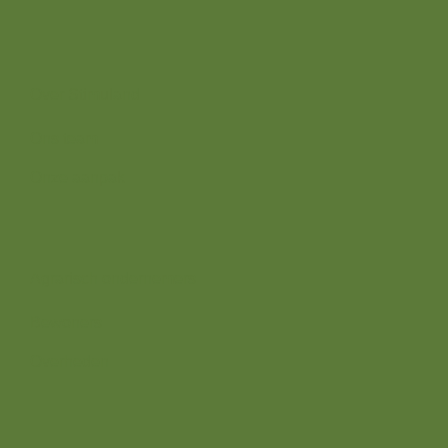
Over ons
Over Stimuland
Ons team
Onze aanpak
Wij zijn er voor
Agrarisch ondernemers
Bewoners
Overheden
Direct naar