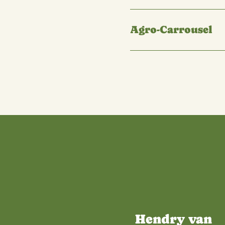
Kennis 
Wij hebben veel ke
samen met kennisin
en netwerkpartner
Onderschei