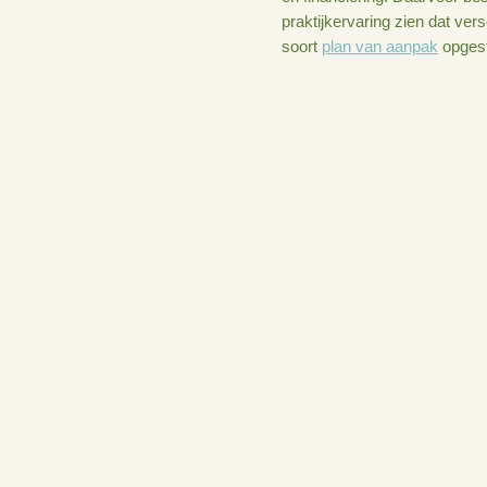
Onderst
Om zelf meer regi
te ontwikkelen, he
boeren aan om de p
en financiering. D
praktijkervaring z
soort
plan van aa