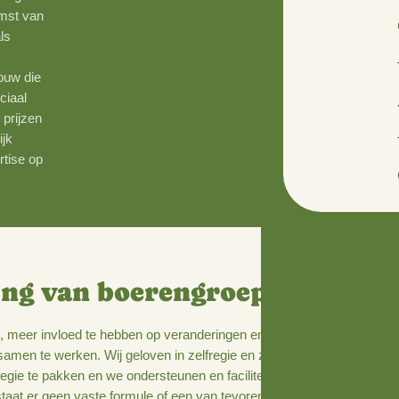
kkelingen te
e passen bij het
oer zelf. Menig
r de toekomst van
 op korte als
ische
aan landbouw die
 als in sociaal
t eerlijke prijzen
en natuurrijk
 onze expertise op