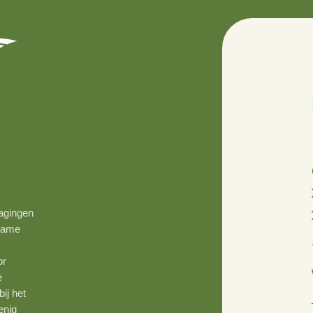
rs
 grote uitdagingen
r een duurzame
den van
kan het voor