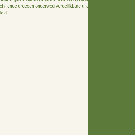
euning van boerengroepen
e te krijgen, meer invloed te hebben op veranderingen en 
lpt het om samen te werken. Wij geloven in zelfregie en z
ositieve regie te pakken en we ondersteunen en faciliteren
aarvoor bestaat er geen vaste formule of een van tevoren v
ien dat verschillende groepen onderweg vergelijkbare uit
npak
opgesteld.