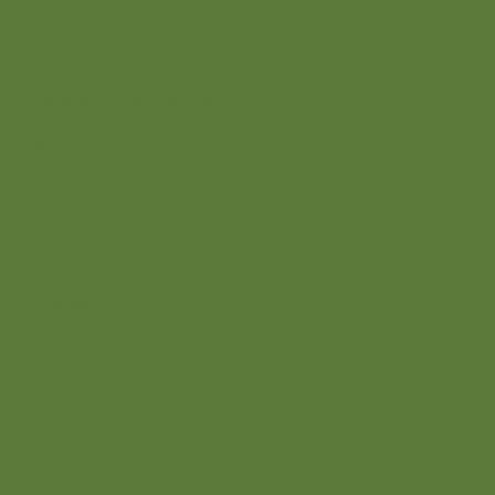
Wij zijn er voor
Agrarisch ondernemers
Bewoners
Overheden
Direct naar
Actueel
Contact
Onze werkgebieden