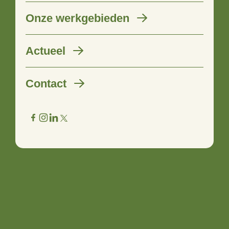
Onze werkgebieden
‘Doelsturing vraagt om
Actueel
taakbekwame boeren en
Contact
bestuurders’
06 mrt 2025
In gesprek met Krijn Poppe.
‘Doelsturing stimuleert de creativiteit en innovatiekracht’,
vertelt econoom en politiek adviseur Krijn Poppe
enthousiast. Je hoort het al, Krijn is een echte fan van
doelsturing. Maar doelsturing vraagt tegelijk ook meer van