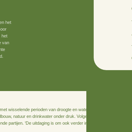
ensbelang en het
ar houden voor
 natuurlijk het
Jan ten Tije van
n de gemeente
tervoorraad.