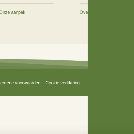
Over ons
Wij 
Over Stimuland
Agrari
Ons team
Bewon
Onze aanpak
Overh