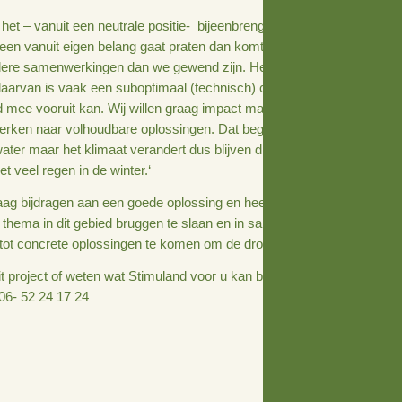
andering, met wisselende perioden van droogte en waterov
uncties landbouw, natuur en drinkwater onder druk. Volgen
 verschillende partijen. ‘De uitdaging is om ook verder in d
.‘
aring met het – vanuit een neutrale positie- bijeenbrengen 
’Als iedereen vanuit eigen belang gaat praten dan komt er ee
n naar andere samenwerkingen dan we gewend zijn. Het zog
e uitkomst daarvan is vaak een suboptimaal (technisch) com
 langere tijd mee vooruit kan. Wij willen graag impact maken
amen toewerken naar volhoudbare oplossingen. Dat begint m
allemaal water maar het klimaat verandert dus blijven dro
riodes met veel regen in de winter.‘
en wil graag bijdragen aan een goede oplossing en heeft 