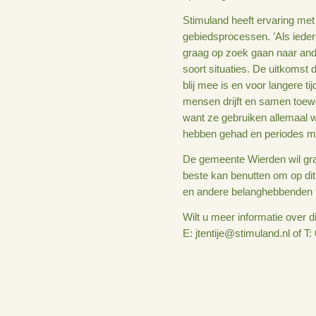
Door de klimaatver
de verschillende f
ontstaan tussen de
oplossing te komen
Stimuland heeft erv
gebiedsprocessen. 
graag op zoek gaa
soort situaties. D
blij mee is en voor
mensen drijft en s
want ze gebruiken 
hebben gehad en pe
De gemeente Wierd