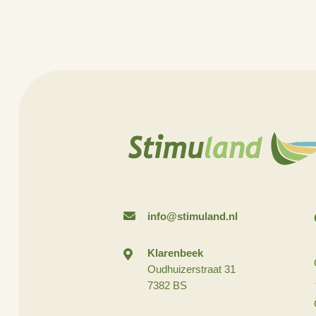
beste kan benutte
en andere belangh
Wilt u meer inform
E: jtentije@stimula