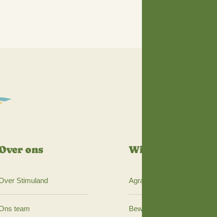
n om op dit thema in dit gebied bruggen te slaan en in sa
ebbenden tot concrete oplossingen te komen om de droogte 
atie over dit project of weten wat Stimuland voor u kan 
nd.nl of T: 06- 52 24 17 24