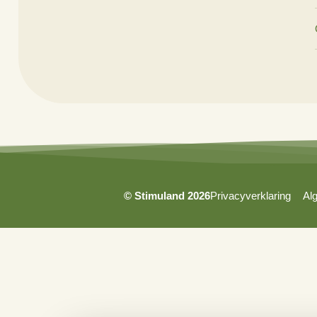
info@stimuland.nl
Klarenbeek
Oudhuizerstraat 31
7382 BS