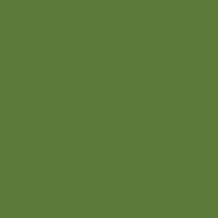
Onze aanpak
Wij zijn er voor
Agrarisch ondernemers
Bewoners
Overheden
Direct naar
Actueel
Contact
Onze werkgebieden