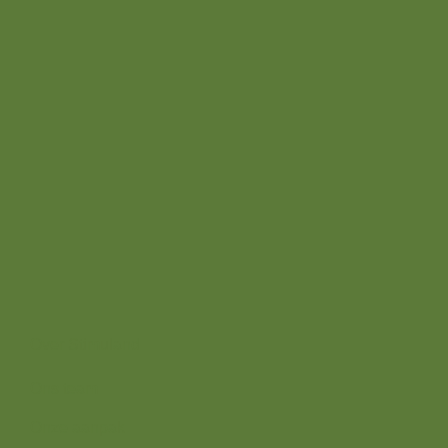
info@stimuland.nl
Klarenbeek
Oudhuizerstraat 31
7382 BS
Over ons
Over Stimuland
Ons team
Onze aanpak