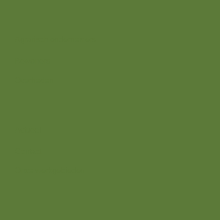
Wij zijn er voor
Agrarisch ondernemers
Bewoners
Overheden
Direct naar
Actueel
Contact
Onze werkgebieden