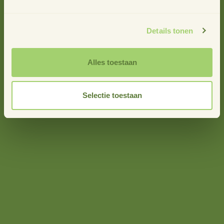
uitvoering en evaluatie. Dat doen we al jaren op heel veel
gebieden. Het thema wonen zou daarop een goede
aanvulling zijn.’ Lotte herkent inmiddels uit ervaring de
Details tonen
manier van werken die Liset beschrijft. ‘Ik heb voor deze
stage bewust gekozen voor Stimuland omdat hun manier
Alles toestaan
van werken me erg aanspreekt. Voor de grote opgaven die
er liggen, wordt er van onderop gewerkt aan het vinden
van oplossingen. Dus vanuit de ideeën en initiatieven van
Selectie toestaan
de mensen die zelf met die grote opgaven te maken
hebben. Door dicht bij de mensen te blijven worden de
oplossingen ook breed gedragen.’