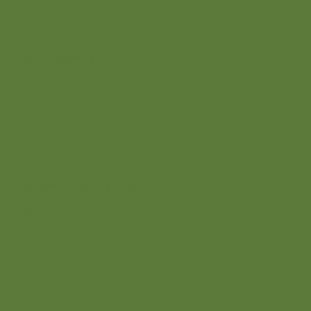
Over ons
Over Stimuland
Ons team
Onze aanpak
Wij zijn er voor
Agrarisch ondernemers
Bewoners
Overheden
Direct naar