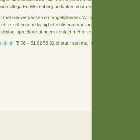
en bijzonder jaar. Een jaar waarin vele mooie initiatieven h
ok een jaar waarin ontmoeting niet vanzelfsprekend was. Hi
f hebben even stilgestaan. Ook zijn er juist nieuwe initiati
 velen moeilijke tijd.‘
k tegen het einde van afgelopen jaar de projectleiding van 
rol bij te dragen aan sociale kwaliteit in Overijssel en het
n inmiddels oud-collega Ed Wezenberg bedanken voor de fi
en nieuw jaar met nieuwe kansen en mogelijkheden. Wil je
erijssel? Of heb je zelf hulp nodig bij het realiseren van 
t aan bij een digitaal spreekuur of neem contact met mij op. ‘
nemarie Dubbink
T: 06 – 51 62 58 81 of stuur een mail na