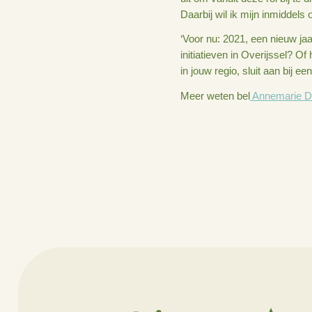
‘Ik kijk terug op e
Overijssel, maar o
moeten uitvinden o
steken in deze voor
‘Daarnaast mocht i
uit om vanuit deze 
Daarbij wil ik mij
‘Voor nu: 2021, e
initiatieven in Ov
in jouw regio, slui
Meer weten bel
An