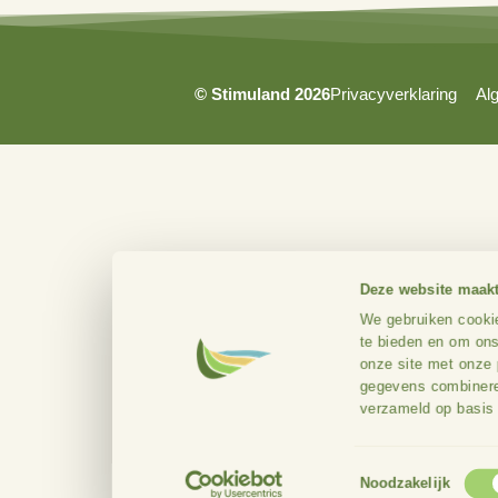
Oudhuizerstraat 31
7382 BS
© Stimuland 2026
Privacyverkl