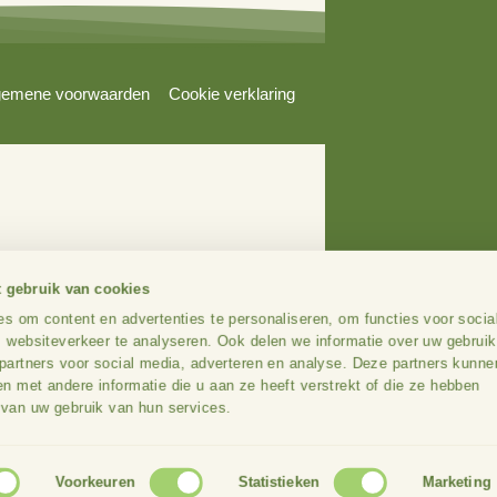
Over Stimuland
Agrari
Ons team
Bewon
Onze aanpak
Overh
aring
Algemene voorwaarden
Cookie verklaring