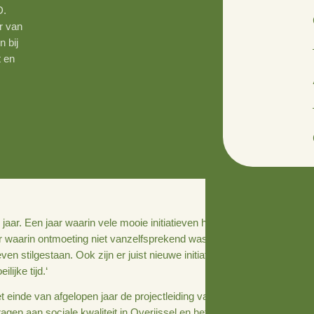
ider van 4D.
e rol over van
 betrokken bij
t ze vooruit en