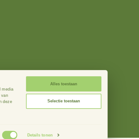
sch ondernemers
Actueel
ers
Contact
eden
Onze werkgebieden
Webdesign: Stan