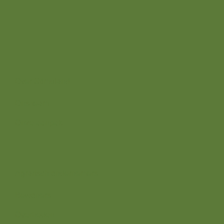
Oudhuizerstraat 31
7382 BS
Over ons
Over Stimuland
Ons team
Onze aanpak
Wij zijn er voor
Agrarisch ondernemers
Bewoners
Overheden