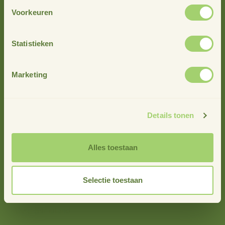
Voorkeuren
Statistieken
Marketing
info@stimuland.nl
Details tonen
Klarenbeek
Oudhuizerstraat 31
Alles toestaan
7382 BS
Selectie toestaan
Over ons
Over Stimuland