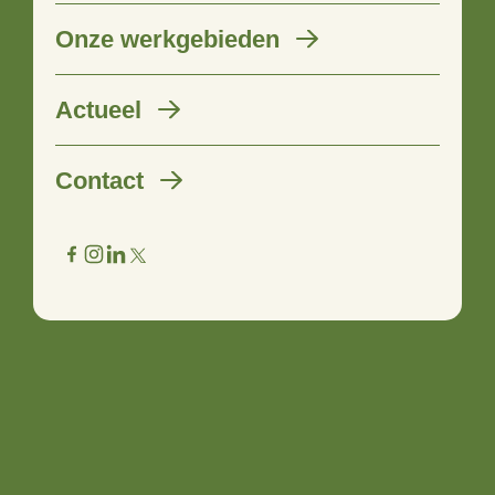
Onze werkgebieden
Mini-magazine 4D vol met
Actueel
inspiratie!
Contact
28 mei 2020
‘Het ziet er mooi uit, ik ben benieuwd naar de verhalen van
de initiatieven. De coronacrisis leert ons dat sociale
kwaliteit heel belangrijk is in een samenleving.’ Vorig jaar
nam Gedeputeerde Roy de Witte van provincie Overijssel
het eerste mini-magazine rondom 4D in ontvangst.