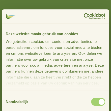
Het mini-magazine rondom 4D is bedoeld om zichtbaar te
maken waar 4D voor staat. Hoe groot het open sociale
netwerk is in Overijssel en de veelzijdigheid aan ideeën
van Overijsselaars.
Deze website maakt gebruik van cookies
Klik hier om het magazine te lezen:
4D mini-magazine
.
We gebruiken cookies om content en advertenties te
personaliseren, om functies voor social media te bieden
Wil je een papieren exemplaar? Neem dan contact op met
en om ons websiteverkeer te analyseren. Ook delen we
Stimuland via info@stimuland.nl.
informatie over uw gebruik van onze site met onze
partners voor social media, adverteren en analyse. Deze
partners kunnen deze gegevens combineren met andere
informatie die u aan ze heeft verstrekt of die ze hebben
Meer nieuws
verzameld op basis van uw gebruik van hun services.
Toestemmingsselectie
Noodzakelijk