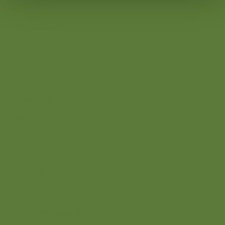
Ons team
Onze aanpak
Wij zijn er voor
Agrarisch ondernemers
Bewoners
Overheden
Direct naar
Actueel
Contact
Onze werkgebieden