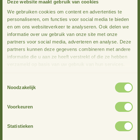
Fysieke voorzieningen
Deze website maakt gebruik van cookies
Inrichting buitenomgeving
We gebruiken cookies om content en advertenties te
personaliseren, om functies voor social media te bieden
Zorg & oog voor elkaar
en om ons websiteverkeer te analyseren. Ook delen we
Reuring
informatie over uw gebruik van onze site met onze
partners voor social media, adverteren en analyse. Deze
Anders
partners kunnen deze gegevens combineren met andere
‘Omdat democratie en participatie belangrijk is binnen een
informatie die u aan ze heeft verstrekt of die ze hebben
buurtschap of dorp, konden inwoners op de tweede
verzameld op basis van uw gebruik van hun services.
buurtavond door middel van gekleurde post-it’s stemmen
op de beste ideeën per thema. Het was mooi om te zien
Toestemmingsselectie
hoe er werd gewikt en gewogen en door de kleurtjes
Noodzakelijk
langzaam maar zeker duidelijk werd waar de voorkeur lag’,
herinneren Jacqueline en Joukje zich. Ook nu konden
Voorkeuren
inwoners via de website hun stem uitbrengen. En zo
ontstond een top 3 van projecten per thema. Tijdens deze
tweede buurtavond konden de aanwezigen zich ook
Statistieken
aanmelden voor de werkroepen per project.