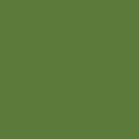
7382 BS
Over ons
Over Stimuland
Ons team
Onze aanpak
Wij zijn er voor
Agrarisch ondernemers
Bewoners
Overheden