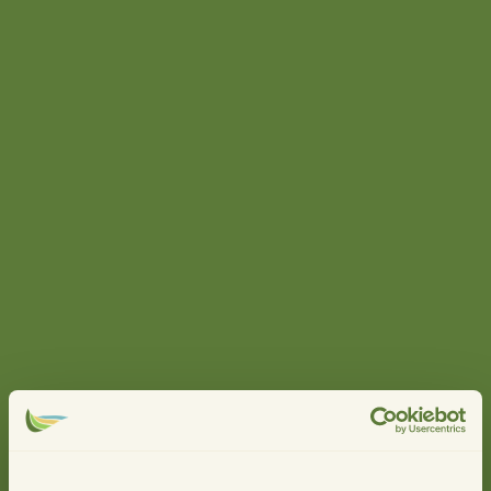
Stemmen voor een top 3
Na inventarisatie van alle 125 ideeën die via de
buurtavonden, de website en de CJV waren binnen
gekomen, werden er 6 thema’s benoemd:
Wonen voor jong & oud