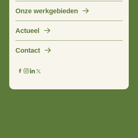
Onze werkgebieden
Marle trots op Buurtschap
Actueel
Ontwikkelingsplan
Contact
28 augustus 2024
Marle heeft een nieuw Buurtschap Ontwikkelingsplan!
Hierin laat Marle aan inwoners, bedrijven, organisaties en
de gemeente Hellendoorn zien wat ze belangrijk vinden en
wat ze samen in de komende 10 jaar op willen pakken. Dit
toekomstperspectief is daarmee de eerste stap naar een
uitvoeringsplan met concrete projecten. Plaatselijk Belang
Marle heeft het Buurtschap Ontwikkelingsplan met inbreng