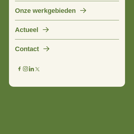
Onze werkgebieden
‘Kans voor regio in het nieuwe
Actueel
regeerakkoord’
Contact
25 januari 2022
Directeur-bestuurder van Stimuland Ingrid Jansen in
gesprek met minister van LNV en minister voor Natuur en
Stikstof over gebiedsgericht werken.