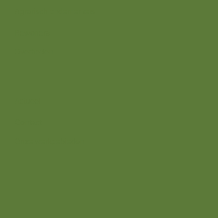
Agrarisch ondernemers
Bewoners
Overheden
Direct naar
Actueel
Contact
Onze werkgebieden