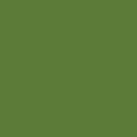
info@stimuland.nl
Klarenbeek
Oudhuizerstraat 31
7382 BS
Over ons
Over Stimuland
Ons team
Onze aanpak
Wij zijn er voor