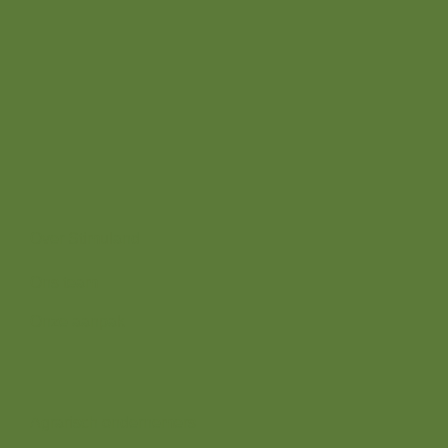
info@stimuland.nl
Klarenbeek
Oudhuizerstraat 31
7382 BS
Over ons
Over Stimuland
Ons team
Onze aanpak
Wij zijn er voor
Agrarisch ondernemers