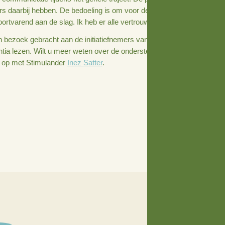
 dorp waar positieve energie zit om zich in te zetten voor
n gesprek gaan over de toekomst. Met elkaar, dus met de 
 gemeente Rijssen-Holten. En zij geven daar ook concreet 
epen.’
 ook niet moeilijk om vanuit Stimuland zo’n proces te begel
oitatie en communicatie tijdens het gehele traject. De pro
itiatiefnemers daarbij hebben. De bedoeling is om voor de
epen zijn voortvarend aan de slag. Ik heb er alle vertrouwen 
college een bezoek gebracht aan de initiatiefnemers van he
kel in Tubantia lezen. Wilt u meer weten over de ondersteun
an contact op met Stimulander
Inez Satter
.