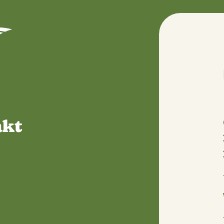
 maakt
an