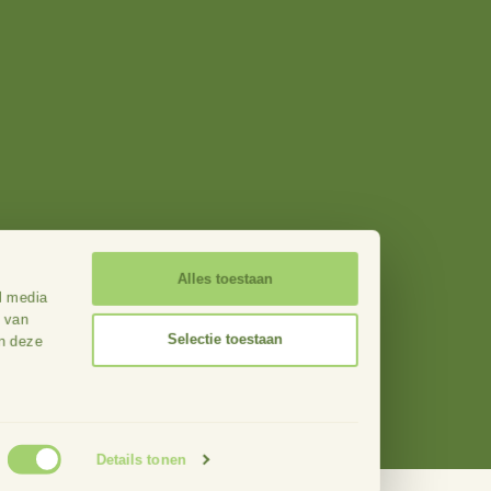
ers
Contact
eden
Onze werkgebieden
Webdesign: Stan