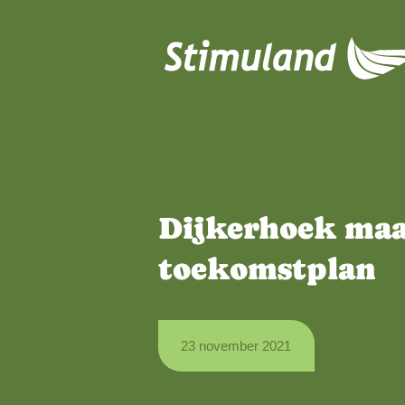
Naar hoofdinhoud
Dijkerhoek
toekomstpl