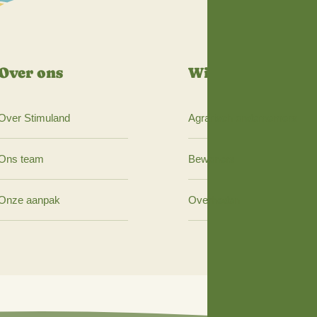
Over ons
Wij 
Over Stimuland
Agrari