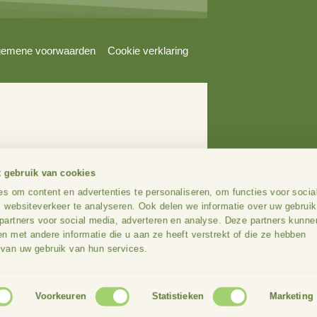
Ons team
Bewon
Onze aanpak
Overh
aring
Algemene voorwaarden
Cookie verklaring