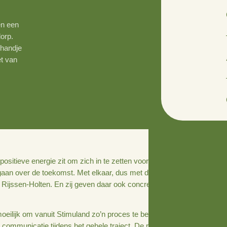
ng en vele
hoek hebben een
 van hun dorp.
muland een handje
ver de inzet van