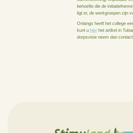
‘Dijkerhoek is een
ze met open blik i
organisaties en de
werken in werkgro
Heidi vond het dan
samenwerking, expl
behoefte die de in
ligt er, de werkgro
Onlangs heeft het 
kunt u
hier
het arti
dorpsvisie neem d