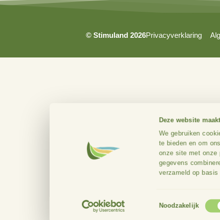
7382 BS
© Stimuland 2026
Privacyverkl