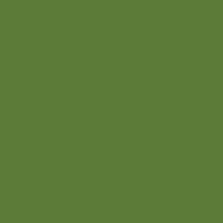
7382 BS
Over ons
Over Stimuland
Ons team
Onze aanpak
Wij zijn er voor
Agrarisch ondernemers
Bewoners
Overheden