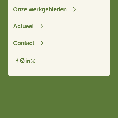
Onze werkgebieden
Landingspagina lorem ipsum
Actueel
dolor amet
Contact
Kasd vero guberoiw dollor sit amet, consetetur sadipscing
elitr, sed diam nonumy eirmod tempor invidunt ut labore et
dolore magna aliquyam erat, sed diam voluptua. At vero
eos et accusam et justo duo dolores et ea rebum. Stet clita
kasd gubergren, no sea takimata sanctus est Lorem ipsum
dolor sit amet.
Lees meer