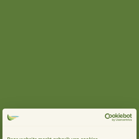
“Dolor sit amet,
consetetur sadipscing elitr
sed diam nonumy eirmod
tempor invidunt. Ut
labore et dolore magna
aliquyam erat sed diam”
Elitr sed diam nonumy eirmod
Lorem ipsum dolor sit amet, consetetur sadipscing elitr, sed
diam nonumy eirmod tempor invidunt ut labore et dolore
magna aliquyam erat, sed diam voluptua. At vero eos et
accusam et justo duo dolores et ea rebum. Stet clita kasd