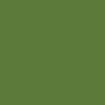
Over Stimuland
Ons team
Onze aanpak
Wij zijn er voor
Agrarisch ondernemers
Bewoners
Overheden
Direct naar
Actueel
Contact