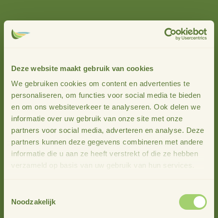
Programma
12.00 uur
Inloop en lunch
12.30 uur
Welkom & toelichting programma
door
Diane Stap – Stimuland
Deze website maakt gebruik van cookies
12.35 uur
Start programma
We gebruiken cookies om content en advertenties te
Deltaplan Agrarisch Waterbeheer (DAW). Wie is DAW
personaliseren, om functies voor social media te bieden
en wat kan DAW voor je betekenen?
door Stefanie Bos
en om ons websiteverkeer te analyseren. Ook delen we
– DAW
informatie over uw gebruik van onze site met onze
partners voor social media, adverteren en analyse. Deze
Keuzes en strategieën voor groenbemesters. Welke
partners kunnen deze gegevens combineren met andere
soorten pas je toe? Hoe ga je om met inzaai,
informatie die u aan ze heeft verstrekt of die ze hebben
mechanisch vernietigen, mogelijkheden stikstofbinding?
verzameld op basis van uw gebruik van hun services.
door Christoffel den Herder – Ceres Horti Advice
Toelichting op vervolg programma op het land. Wat is er
Toestemmingsselectie
te zien aan de bodem? Hoe kun je deze zelf boordelen?
Noodzakelijk
door Anna Zwijnenburg – Van Tafel naar Kavel