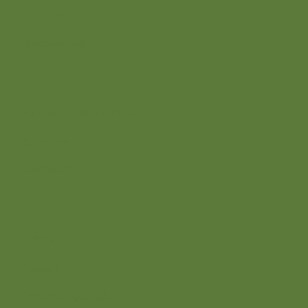
Ons team
Onze aanpak
Wij zijn er voor
Agrarisch ondernemers
Bewoners
Overheden
Direct naar
Actueel
Contact
Onze werkgebieden