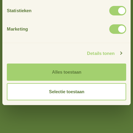
Statistieken
Marketing
info@stimuland.nl
Klarenbeek
Oudhuizerstraat 31
Details tonen
7382 BS
Alles toestaan
Over ons
Selectie toestaan
Over Stimuland
Ons team
Onze aanpak