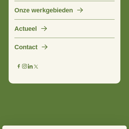
Onze werkgebieden
Werk mee aan een leefbaar
Actueel
platteland!
Contact
23 juni 2020
Wil jij samen met een sterk team van energieke
ruimdenkers en versnellers werken aan duurzame
ontwikkelingen met maatschappelijke impact op het
platteland in (Noordoost-)Nederland?