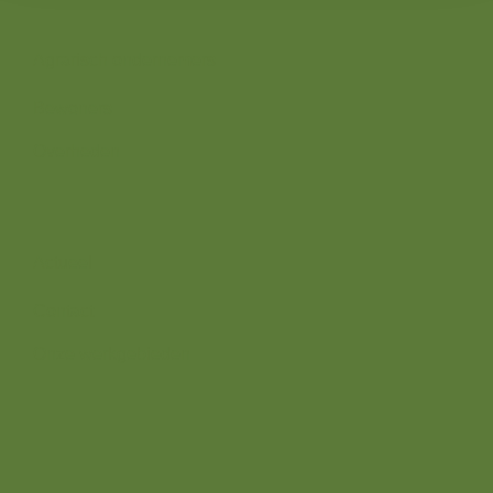
Wij zijn er voor
Agrarisch ondernemers
Bewoners
Overheden
Direct naar
Actueel
Contact
Onze werkgebieden