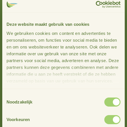
Dan ben jij misschien onze nieuwe enthousiaste collega!
Kijk op de vacatures voor meer info:
Deze website maakt gebruik van cookies
allround projectmedewerker
We gebruiken cookies om content en advertenties te
ervaren projectontwikkelaar
personaliseren, om functies voor social media te bieden
en om ons websiteverkeer te analyseren. Ook delen we
informatie over uw gebruik van onze site met onze
partners voor social media, adverteren en analyse. Deze
Meer nieuws
partners kunnen deze gegevens combineren met andere
informatie die u aan ze heeft verstrekt of die ze hebben
verzameld op basis van uw gebruik van hun services.
Toestemmingsselectie
Noodzakelijk
Voorkeuren