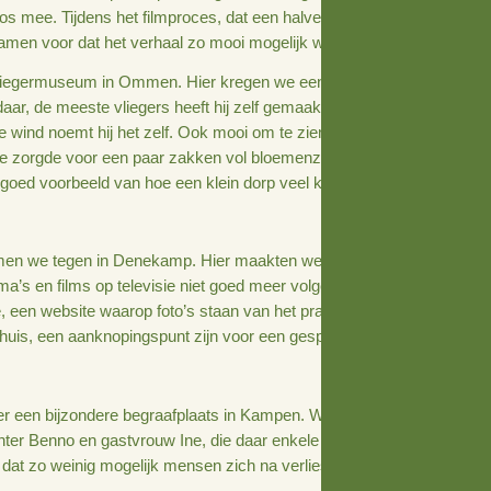
ebben wij, journalisten en programmamakers Manon en Mar
e vijf lokale initiatieven uit Overijssel, die ondersteunin
ing hebben de projecten weinig met elkaar gemeen, maar a
un eigen omgeving een beetje beter te maken.
en feest om te maken. Op elke plek kregen we een gastvri
 belangeloos mee. Tijdens het filmproces, dat een halve da
rg je er samen voor dat het verhaal zo mooi mogelijk wordt
iks in het Vliegermuseum in Ommen. Hier kregen we een fasc
s hangen daar, de meeste vliegers heeft hij zelf gemaakt. R
elen met de wind noemt hij het zelf. Ook mooi om te zien 
hakelden, die zorgde voor een paar zakken vol bloemenz
creëren. Een goed voorbeeld van hoe een klein dorp veel ka
rhaal kwamen we tegen in Denekamp. Hier maakten we kenn