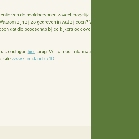
 programma’s en films op televisie niet goed meer volgen 
ek Twente, een website waarop foto’s staan van het pracht
evrouw Eshuis, een aanknopingspunt zijn voor een gesprek
ing gaat over een bijzondere begraafplaats in Kampen. Waar
en we opzichter Benno en gastvrouw Ine, die daar enkele 
zij vinden dat zo weinig mogelijk mensen zich na verlies
rd de intentie van de hoofdpersonen zoveel mogelijk te la
inspiratie. Waarom zijn zij zo gedreven in wat zij doen? W
eren? We hopen dat die boodschap bij de kijkers ook overk
t? Kijk de uitzendingen
hier
terug. Wilt u meer informatie 