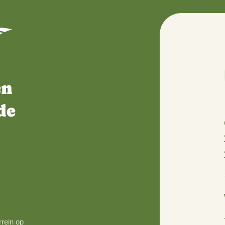
; een
oor de