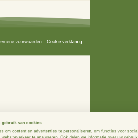
Over ons
Wij 
Over Stimuland
Agrari
Ons team
Bewon
Onze aanpak
Overh