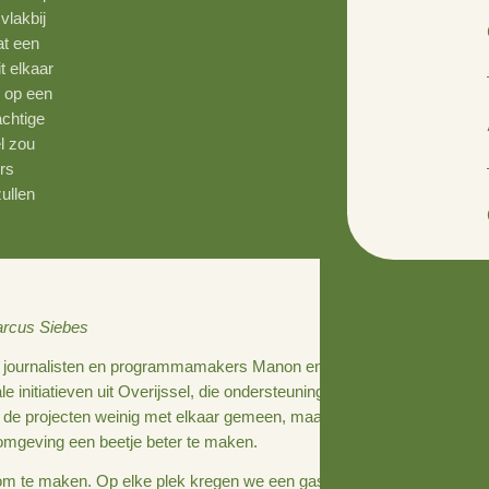
 we het terrein op
 Algoed, vlakbij
rderij staat een
de bijna uit elkaar
antal dames op een
en. Een prachtige
edereen wel zou
vrijwilligers
 de serie zullen
und.
sels en Marcus Siebes