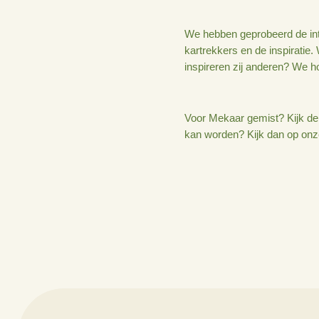
en daardoor kan ze
Karin bedachten Ki
in Twente zoals m
De laatste aflever
voert. Daar filmd
bezoekers. Omdat 
We hebben geprobee
kartrekkers en de 
inspireren zij and
Voor Mekaar gemis