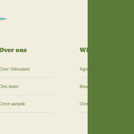
dan op onze site
www.stimuland.nl/4D