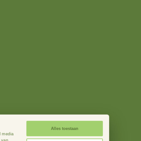
zijn er voor
Direct naar
sch ondernemers
Actueel
ers
Contact
eden
Onze werkgebieden