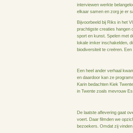
Afgelopen zomer h
deze serie volgen w
Stimuland. Onderl
gedrevenheid om h
Het was voor ons e
interviewen werkte
elkaar samen en zo
Bijvoorbeeld bij R
prachtigste creatie
sport en kunst. Sp
lokale imker insc
biodiversiteit te 
Een heel ander ve