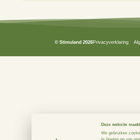
info@stimuland.nl
Klarenbeek
Oudhuizerstraat 31
7382 BS