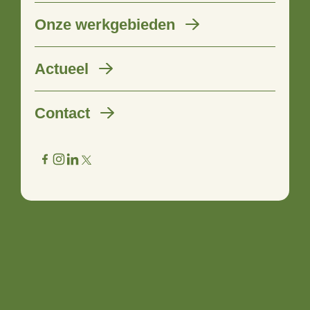
Onze werkgebieden
Start nieuwe kavelruil in Hof
Actueel
van Twente
Contact
10 oktober 2019
In de gemeente Hof van Twente is een nieuw
kavelruilproject gestart: Vrijwillige en Kleinschalige
Kavelruil “Markvelde e.o.” Dit project beslaat een gebied
van circa 1.000 hectare. Stimuland begeleidt dit project en
zorgt voor een optimale afstemming van de wensen en
belangen van de betrokkenen.