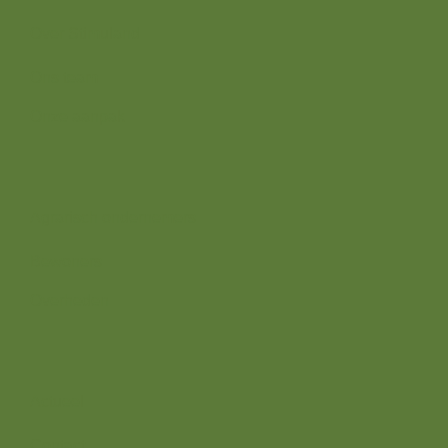
Over Stimuland
Ons team
Onze aanpak
Wij zijn er voor
Agrarisch ondernemers
Bewoners
Overheden
Direct naar
Actueel
Contact