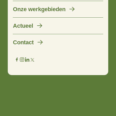
Onze werkgebieden
Actueel
Contact
Samen maken we de wereld
een beetje mooier
01 juli 2020
Ken je mensen met ideeën of heb je zelf een mooi
initiatief? Een korte omschrijving en even telefonisch
contact of mailcontact is voldoende om een aanvraag in te