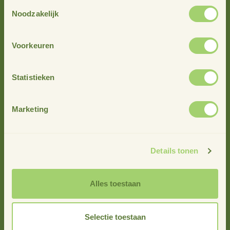
Toestemmingsselectie
Noodzakelijk
Voorkeuren
Statistieken
Marketing
Details tonen
info@stimuland.nl
Alles toestaan
Klarenbeek
Oudhuizerstraat 31
7382 BS
Selectie toestaan