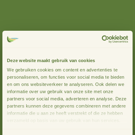
kunnen dienen voor een 4D-bijdrage.
Op donderdag 9 juli 2020 is een online 4D-spreekuur
samen met het team Sociale Kwaliteit van de provincie
Overijssel. 4D-makelaar Juliëtte Huis in ’t Veld ligt in
deze
Deze website maakt gebruik van cookies
video
uit wat je kan verwachten op een spreekuur.
We gebruiken cookies om content en advertenties te
Wil je je aanmelden of meer informatie? Aanmelden kan
personaliseren, om functies voor social media te bieden
via:
en om ons websiteverkeer te analyseren. Ook delen we
E
info@stimuland.nl
|
T
06 – 13 48 85 79.
informatie over uw gebruik van onze site met onze
partners voor social media, adverteren en analyse. Deze
Eerst meer informatie? Kijk eens op
partners kunnen deze gegevens combineren met andere
https://www.stimuland.nl/4d/
informatie die u aan ze heeft verstrekt of die ze hebben
verzameld op basis van uw gebruik van hun services.
Meer nieuws