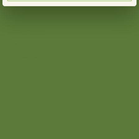
Over ons
Over Stimuland
Ons team
Onze aanpak
Wij zijn er voor
Agrarisch ondernemers
Bewoners
Overheden
Direct naar