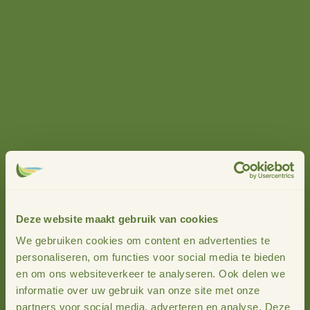
duurzaam en maatschappelijk gedragen zijn. Stimuland
zorgt hierbij voor verbinding, praktische ondersteuning en
toegang tot middelen.
Prioriteit 5: Praktische ondersteuning
voor boeren
De transitie naar kringlooplandbouw en duurzame
innovaties vraagt om ontzorging en begeleiding. Stimuland
helpt boeren bij het aanvragen van financiering en het
implementeren van duurzame technieken, zodat zij niet
alleen bij kunnen dragen aan de klimaatdoelen, maar ook
economisch perspectief behouden.
Deze website maakt gebruik van cookies
We gebruiken cookies om content en advertenties te
personaliseren, om functies voor social media te bieden
en om ons websiteverkeer te analyseren. Ook delen we
informatie over uw gebruik van onze site met onze
partners voor social media, adverteren en analyse. Deze