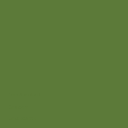
info@stimuland.nl
Klarenbeek
Oudhuizerstraat 31
7382 BS
Over ons
Over Stimuland
Ons team
Onze aanpak