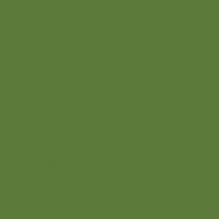
Wij zijn er voor
Agrarisch ondernemers
Bewoners
Overheden
Direct naar
Actueel
Contact
Onze werkgebieden