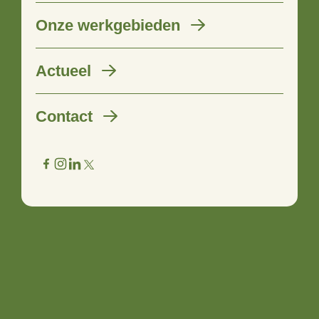
Onze werkgebieden
Overijssel steunt plannen voor
Actueel
buiten bewegen
Contact
15 oktober 2019
Overijssel ondersteunt initiatiefnemers met plannen voor
buiten bewegen. Met een subsidie wil de provincie samen
met inwoners de openbare ruimte beter gebruiken om
mensen in beweging te krijgen. Voor initiatiefnemers
organiseren wij twee ‘Sportspreekuren’.