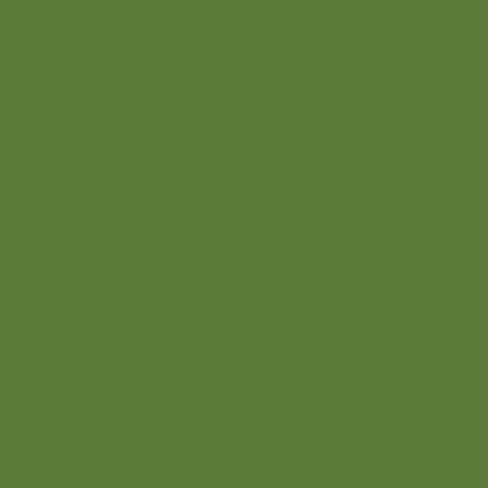
7382 BS
Over ons
Over Stimuland
Ons team
Onze aanpak
Wij zijn er voor
Agrarisch ondernemers
Bewoners
Overheden