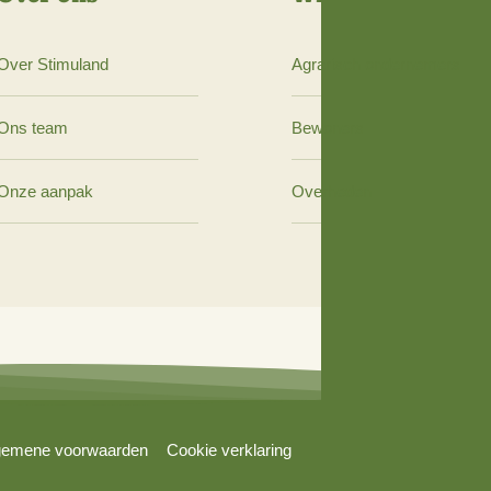
Over ons
Wij 
Over Stimuland
Agrari