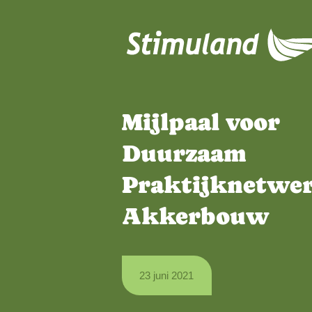
Naar hoofdinhoud
Mijlpaal vo
Duurzaam
Praktijkne
Akkerbou