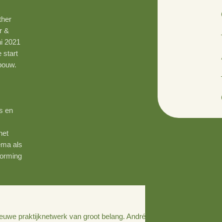
uw) en Esther
ouw, Natuur &
dag 23 juni 2021
nd voor de start
werk Akkerbouw.
ers in hun
mere
elt een
g van kennis en
tijk. Het
klaring is het
j Matthé Elema als