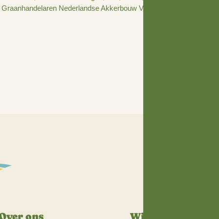
t voor akkerbouwers en voor partijen die iets willen met h
l. Voor het slagen van het praktijknetwerk is samenwerking 
t heeft Stimuland een enquête gehouden onder akkerbouw
werk kennisontwikkeling en -uitwisseling moet zijn.”
ni 2021 organiseerde het Duurzaam Praktijknetwerk Akke
erland. Tijdens deze bijeenkomst is de intentieverklaring
even het praktijknetwerk te ondersteunen. Het gaat daarb
& Food, LTO Nederland, Provincie Groningen, IRS, NAJK, Pro
Comité van Graanhandelaren Nederlandse Akkerbouw Vak