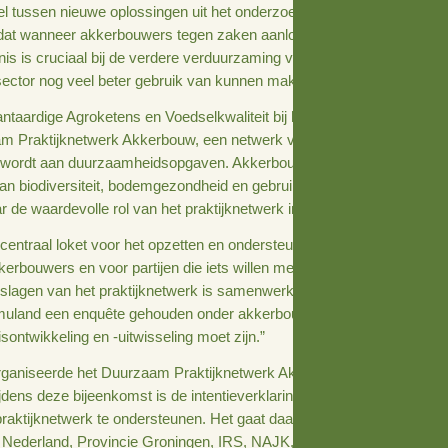
n voor de vorming
is het nieuwe praktijknetwerk van groot belang. André Ho
s de schakel tussen nieuwe oplossingen uit het onderzoek e
hten we dat wanneer akkerbouwers tegen zaken aanlopen
a. Kennis is cruciaal bij de verdere verduurzaming van de 
 we als sector nog veel beter gebruik van kunnen maken. 
irecteur Plantaardige Agroketens en Voedselkwaliteit bij het
het Duurzaam Praktijknetwerk Akkerbouw, een netwerk van
ar gewerkt wordt aan duurzaamheidsopgaven. Akkerbouwer
, herstel van biodiversiteit, bodemgezondheid en gebruik
ien uit naar de waardevolle rol van het praktijknetwerk in 
de rol van centraal loket voor het opzetten en ondersteun