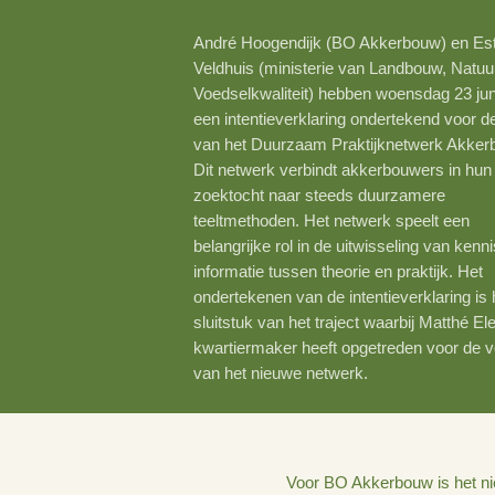
23 juni 2021
André Hoogendijk (BO Akkerbo
Veldhuis (ministerie van Landb
Voedselkwaliteit) hebben woens
een intentieverklaring onderteke
van het Duurzaam Praktijknet
Dit netwerk verbindt akkerbouw
zoektocht naar steeds duurza
teeltmethoden. Het netwerk spe
belangrijke rol in de uitwisselin
informatie tussen theorie en prak
ondertekenen van de intentiever
sluitstuk van het traject waarbi