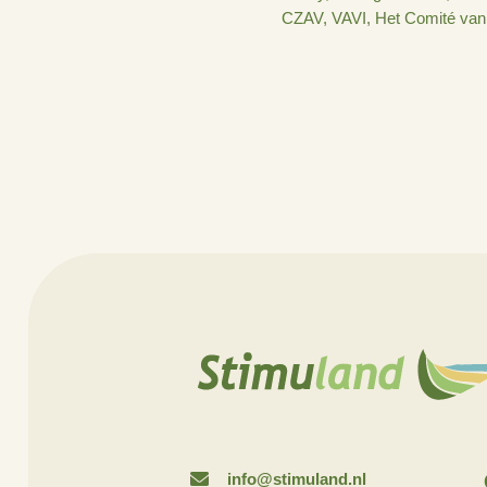
eerst aanspreekpun
belangrijke mijlpaa
Stimuland. “Recen
van het praktijknet
Op woensdag 23 ju
Geduho in Oud-Beij
die hebben aangeg
Vertify, TKI Agri 
CZAV, VAVI, Het 