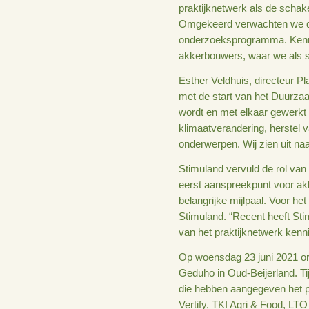
kwartiermaker heeft opgetrede
van het nieuwe netwerk.
Voor BO Akkerbouw 
praktijknetwerk al
Omgekeerd verwac
onderzoeksprogramm
akkerbouwers, waar
Esther Veldhuis, d
met de start van 
wordt en met elka
klimaatverandering
onderwerpen. Wij z
Stimuland vervuld 