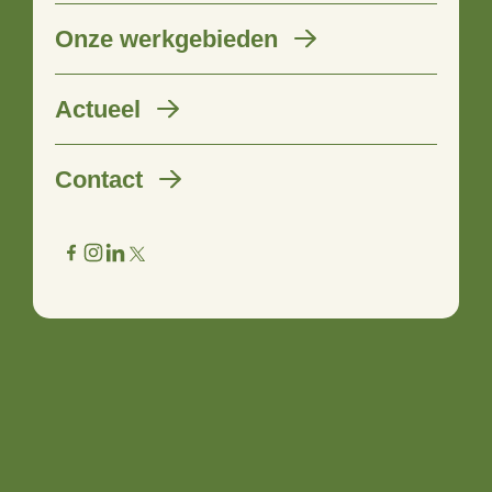
Onze werkgebieden
‘Kom maar op met je goede
Actueel
ideeën!’
Contact
11 januari 2021
Heb je goede ideeën om je buurt of omgeving mooier,
socialer of groener te maken maar weet je niet goed wat de
mogelijkheden zijn? Neem dan contact op met de 4D-
makelaar in jouw regio.