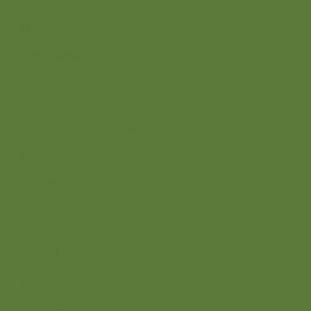
Ons team
Onze aanpak
Wij zijn er voor
Agrarisch ondernemers
Bewoners
Overheden
Direct naar
Actueel
Contact