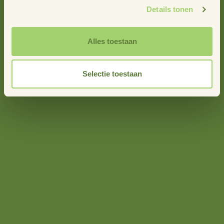
Details tonen
Alles toestaan
Selectie toestaan
info@stimuland.nl
Klarenbeek
Oudhuizerstraat 31
7382 BS
Over ons
Over Stimuland