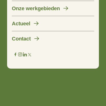
Onze werkgebieden
Klimaatslim landschapsbeheer
Actueel
19 oktober 2020
Contact
Stimuland gaat als onderdeel van het
Samenwerkingsverband voor Biogrondstoffen en
duurzame energie Oost-Nederland (BEON) pilots
realiseren voor klimaatslim landschapsbeheer in
samenwerking met onder andere Landschap Overijssel.
Landschapselementen worden hersteld of nieuw
aangelegd met in achtneming van de later meervoudige
benutting voor grondstoffen, materialen en energie.