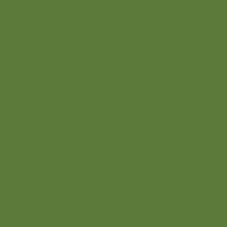
7382 BS
Over ons
Over Stimuland
Ons team
Onze aanpak
Wij zijn er voor
Agrarisch ondernemers
Bewoners
Overheden