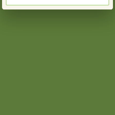
Meer nieuws
info@stimuland.nl
Klarenbeek
Oudhuizerstraat 31