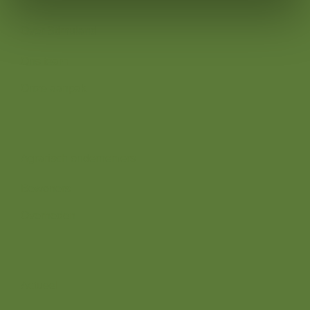
Over Stimuland
Ons team
Onze aanpak
Wij zijn er voor
Agrarisch ondernemers
Bewoners
Overheden
Direct naar
Actueel