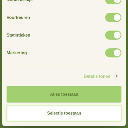
Voorkeuren
Statistieken
Marketing
Details tonen
info@stimuland.nl
Klarenbeek
Alles toestaan
Oudhuizerstraat 31
7382 BS
Selectie toestaan
Over ons