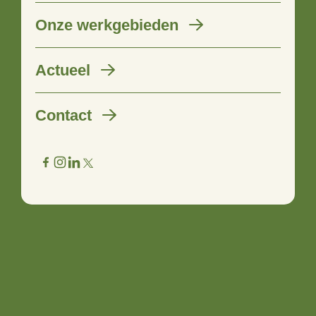
Onze werkgebieden
Kerstgroet
Actueel
19 december 2019
Contact
Het einde van het jaar nadert en dat is altijd een moment
om terug te blikken. Als Stimuland hebben we veel goede
dingen meegemaakt en we kijken dan ook tevreden terug.
Er zijn nieuwe enthousiaste mensen in ons team gekomen
en we zijn sinds kort kennispartner van Agrio, op deze
manier kunnen we onze expertise ook ergens anders kwijt.
Ook zijn er fantastische initiatieven vanuit bewoners