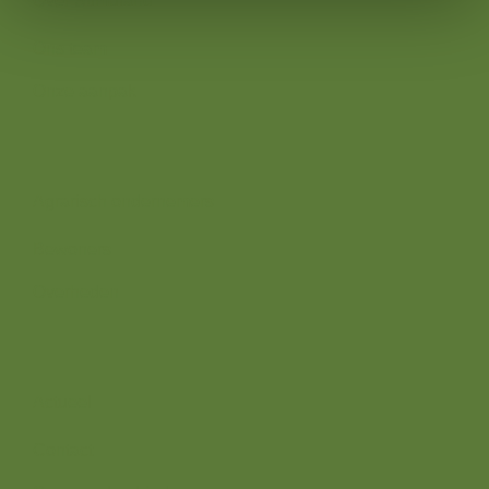
Over Stimuland
Ons team
Onze aanpak
Wij zijn er voor
Agrarisch ondernemers
Bewoners
Overheden
Direct naar
Actueel
Contact