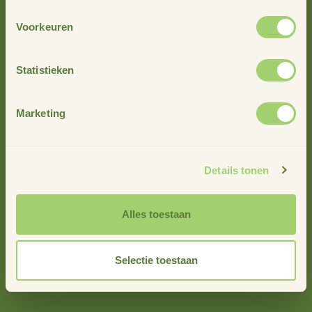
Voorkeuren
Statistieken
Marketing
info@stimuland.nl
Details tonen
Klarenbeek
Oudhuizerstraat 31
Alles toestaan
7382 BS
Selectie toestaan
Over ons