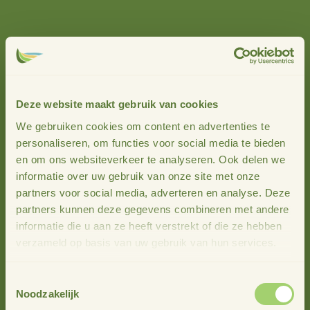
op 19 november 2019 in Oudleusen of 29 november 2019
in Hengelo. Daarnaast kan je ook deelnemen aan een
praktische workshop over financiering en hulp bij
projecten. Klik hier voor meer informatie en aanmelding
e
voor 19 november en hier voor de 29
. We hopen je te
zien, de koffie staat klaar!
Deze website maakt gebruik van cookies
De bijeenkomst in Hengelo is onderdeel van de aftrap van
We gebruiken cookies om content en advertenties te
een nieuw fonds gericht op maatschappelijke initiatieven:
personaliseren, om functies voor social media te bieden
het Twentse Noabers Fonds. Hierin brengen de Twentse
en om ons websiteverkeer te analyseren. Ook delen we
Noabers, Leader en 4D kennis, kunde en middelen samen
informatie over uw gebruik van onze site met onze
om initiatieven verder te helpen.
partners voor social media, adverteren en analyse. Deze
partners kunnen deze gegevens combineren met andere
informatie die u aan ze heeft verstrekt of die ze hebben
Meer nieuws
verzameld op basis van uw gebruik van hun services.
Toestemmingsselectie
Noodzakelijk