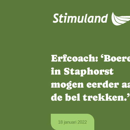
Naar hoofdinhoud
Erfcoach: ‘
in Staphors
mogen eerd
de bel trekk