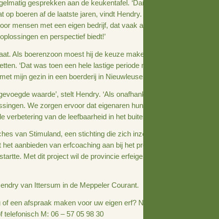
ig volgens Hendry, die sinds vorig jaar erfcoach is in de g
eten wat de mogelijkheden zijn voor hun erf of juist op zoe
t Hendry regelmatig gesprekken aan de keukentafel. ‘Dan 
t nogal wat op boeren af de laatste jaren, vindt Hendry. ‘
r. Zeker voor mensen met een eigen bedrijf, dat vaak al jare
naar maar oplossingen en perspectief biedt!’
ij over praat. Als boerenzoon moest hij de keuze maken o
voort te zetten. ‘Dat was toen een hele lastige periode maa
toch weer met mijn gezin in een boerderij in Nieuwleusen.’
n écht toegevoegde waarde’, stelt Hendry. ‘Als onafhanke
r naar oplossingen. We zorgen ervoor dat eigenaren hun e
bij aan de verbetering van de leefbaarheid in het buitenge