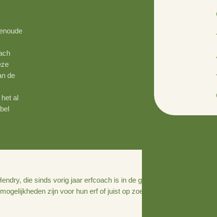
t een eeuwenoude
terk
erkt erfcoach
mooie in deze
k, zowel van de
 gelijk de
eigenaren het al
ze aan de bel