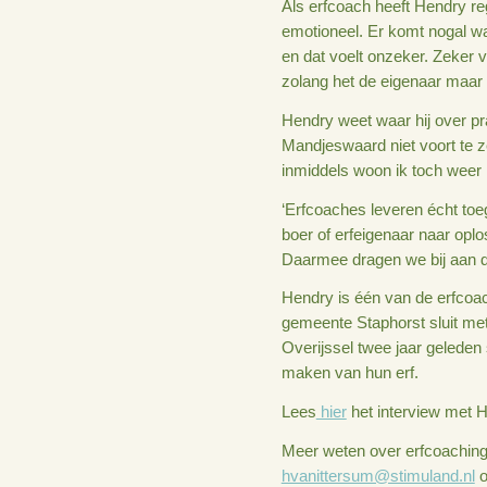
En dat is niet nod
twijfelen of niet w
contact opnemen.’
Als erfcoach heef
emotioneel. Er kom
en dat voelt onzeke
zolang het de eige
Hendry weet waar h
Mandjeswaard niet 
inmiddels woon ik 
‘Erfcoaches levere
boer of erfeigenaa
Daarmee dragen we 