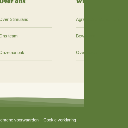
Over ons
Wij 
Over Stimuland
Agrari