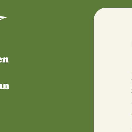
Boeren
t
er aan
en.’