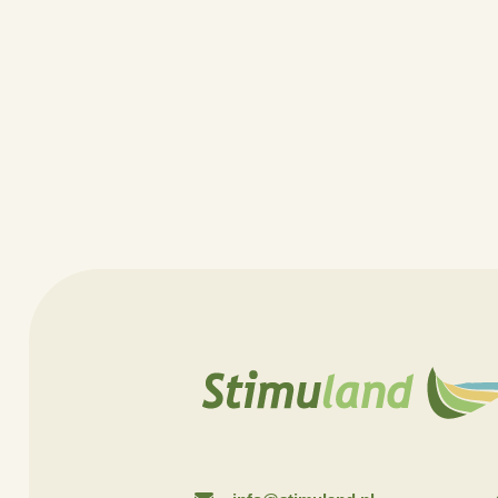
Hendry is één van 
gemeente Staphorst
Overijssel twee ja
maken van hun erf
Lees
hier
het inter
Meer weten over e
hvanittersum@stim