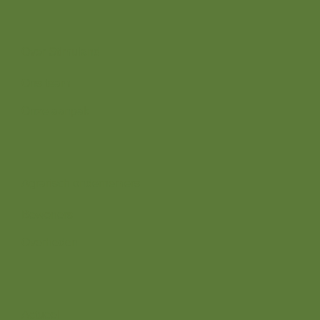
Over ons
Over Stimuland
Ons team
Onze aanpak
Wij zijn er voor
Agrarisch ondernemers
Bewoners
Overheden
Direct naar
Actueel