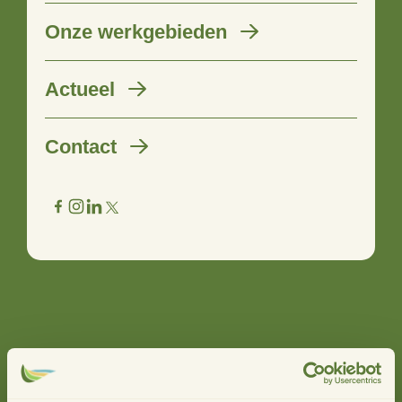
4D-makelaar Giny in talkshow
Onze werkgebieden
Kiek An
Actueel
08 juni 2020
Contact
Samen met Kracht van Salland helpt 4D initiatieven van
Sallandse bodem vooruit met een kleine financiële
bijdrage uit het subsidiepotje van 4D. Dat staat voor
denken, doen, durven en vooral ook delen. Collega Giny is
4D-makelaar in Salland en legt in deze talkshow uit wat
4D precies is.