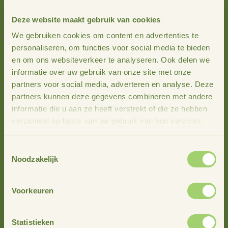
https://opinieinsalland.nl/kiek-an-4d-makelaar-bundelt-de-
kracht-van-salland/
Deze website maakt gebruik van cookies
We gebruiken cookies om content en advertenties te
personaliseren, om functies voor social media te bieden
en om ons websiteverkeer te analyseren. Ook delen we
Meer nieuws
informatie over uw gebruik van onze site met onze
partners voor social media, adverteren en analyse. Deze
partners kunnen deze gegevens combineren met andere
informatie die u aan ze heeft verstrekt of die ze hebben
verzameld op basis van uw gebruik van hun services.
Toestemmingsselectie
Noodzakelijk
Voorkeuren
Statistieken